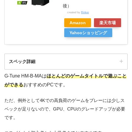
後）
created by
Rinker
Amazon
楽天市場
Yahooショッピング
スペック詳細
G-Tune HM-B-MAは
ほとんどのゲームタイトルで遊ぶこと
製品名
G-Tune HM-B-MA
ができる
おすすめのPCです。
OS
Windows 10 Home 64ビット
ただ、例外として4Kでの高負荷のゲームをプレーには少しス
ペックが足りないので、GPU、CPUのグレードアップが必要
インテル® Core™ i7-10700F プ
CPU
ロセッサー
です。
NVIDIA GeForce RTX™ 3060 Ti