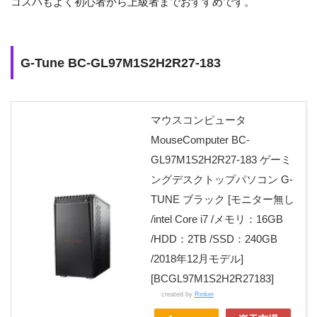
コスパもよく初心者から上級者までおすすめです。
GPU
/ 8GB
メモリ
16GB
G-Tune BC-GL97M1S2H2R27-183
SSD
512GB(NVMe)
光学ドライブ
–
マウスコンピュータ
MouseComputer BC-
価格
201,800円 (税込)
GL97M1S2H2R27-183 ゲーミ
ングデスクトップパソコン G-
TUNE ブラック [モニター無し
/intel Core i7 /メモリ：16GB
/HDD：2TB /SSD：240GB
/2018年12月モデル]
[BCGL97M1S2H2R27183]
created by
Rinker