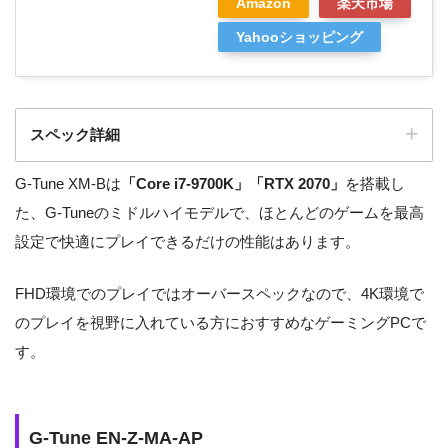
Amazon
楽天市場
Yahooショッピング
スペック詳細
G-Tune XM-Bは
「Core i7-9700K」「RTX 2070」
を搭載し
G-Tune BC-GL97M1S2H2R27-18
た、G-Tuneのミドルハイモデルで、ほとんどのゲームを最高
製品名
3
設定で快適にプレイできるだけの性能はあります。
OS
Windows 10 Home 64ビット
FHD環境でのプレイではオーバースペックなので、4K環境で
CPU
Intel Core i7-9700K
のプレイを視野に入れている方におすすめなゲーミングPCで
す。
NVIDIA GeForce RTX 2070 / 8G
GPU
B
メモリ
DDR4-2666 16GB
G-Tune EN-Z-MA-AP