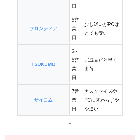
日
5営
少し遅いがPCは
フロンティア
業
とても安い
日
3~
5営
完成品だと早く
TSUKUMO
業
出荷
日
7営
カスタマイズや
サイコム
業
PCに関わらずや
日
や遅い
1