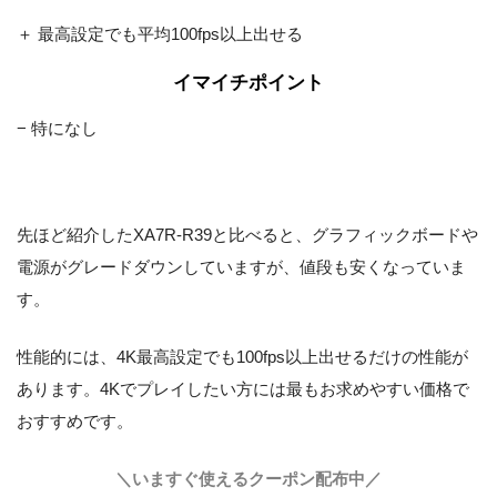
マザーボード
Xマザーボード
＋ 最高設定でも平均100fps以上出せる
電源
750W (80PLUS GOLD)
イマイチポイント
光学ドライブ
なし
− 特になし
無線LAN
なし
先ほど紹介したXA7R-R39と比べると、グラフィックボードや
電源がグレードダウンしていますが、値段も安くなっていま
す。
性能的には、4K最高設定でも100fps以上出せるだけの性能が
あります。4Kでプレイしたい方には最もお求めやすい価格で
おすすめです。
＼いますぐ使えるクーポン配布中／