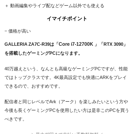
ーボード
＋ 動画編集やライブ配などゲーム以外でも使える
電源
850W (80PLUS GOLD)
イマイチポイント
光学ドライブ
なし
− 価格が高い
無線LAN
なし
GALLERIA ZA7C-R39は「
Core i7-12700K
」「RTX 3090」
を搭載したゲーミングPCになります。
40万越えという、なんとも高級なゲーミングPCですが、性能
ではトップクラスです。4K最高設定でも快適にARKをプレイ
できるので、おすすめです。
配信者と同じレベルでArk（アーク）を楽しみたいという方や
今後も長くゲーミングPCを使用したい方は是非このPCを買う
べきです。