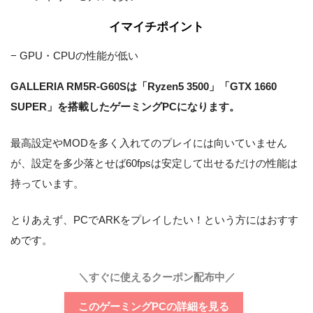
マザーボード
ーボード
イマイチポイント
電源
550W (80PLUS BRONZE)
− GPU・CPUの性能が低い
光学ドライブ
なし
GALLERIA RM5R-G60Sは「Ryzen5 3500」「GTX 1660
無線LAN
なし
SUPER」を搭載したゲーミングPCになります。
最高設定やMODを多く入れてのプレイには向いていません
が、設定を多少落とせば60fpsは安定して出せるだけの性能は
持っています。
とりあえず、PCでARKをプレイしたい！という方にはおすす
めです。
＼すぐに使えるクーポン配布中／
このゲーミングPCの詳細を見る