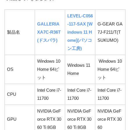
LEVEL-C056
GALLERIA
-117-SAX [W
G-GEAR GA
製品名
XA7C-R36T
indows 11 H
7J-F211/T(T
(ドスパラ)
ome](パソコ
SUKUMO)
ン工房)
Windows 10
Windows 10
Windows 11
OS
Home 64ビ
Home 64ビ
Home
ット
ット
Intel Core i7-
Intel Core i7-
Intel Core i7-
CPU
11700
11700
11700
NVIDIA GeF
NVIDIA GeF
NVIDIA GeF
GPU
orce RTX 30
orce RTX 30
orce RTX 30
60 Ti 8GB
60 Ti 8GB
60