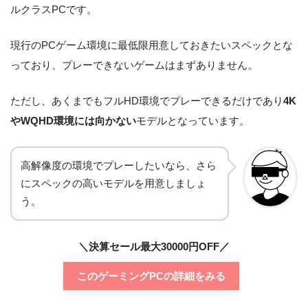
製品名
ルクラスPCです。
ndows 10 Home]
現行のPCゲーム環境に最低限用意しておきたいスペックとな
OS
Windows 10 Home 64ビット
っており、プレーできないゲームはまずありません。
CPU
Intel Core i7-11700F
ただし、あくまでもフルHD環境でプレーできるだけであり
4K
NVIDIA GeForce RTX 3060
GPU
やWQHD環境には向かない
モデルとなっています。
12GB GDDR6
Intel B560チップセットマザ
マザーボー
高解像度の環境でプレーしたいなら、さら
ーボード
にスペックの高いモデルを用意しましょ
メモリ
16GB
う。
SSD
500GB NVMe SSD
＼決算セール最大30000円OFF／
HDD
なし
このゲーミングPCの詳細をみる
700W ATX電源 80PLUS BR
電源
ONZE