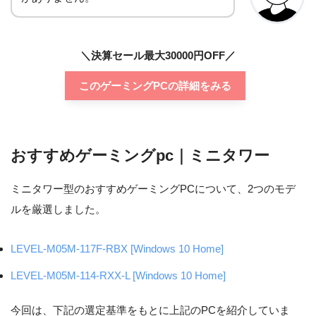
800W ATX電源 80PLUS TIT
電源
ANIUM
＼決算セール最大30000円OFF／
光学ドライブ
なし
このゲーミングPCの詳細をみる
人気ゲームタイトルのほと
購入するメリット
んどが144fpsに対応
希少性が高いため価格は少
おすすめゲーミングpc｜ミニタワー
購入するデメリット
し高め
ミニタワー型のおすすめゲーミングPCについて、2つのモデ
価格
269,980 円(税込)
ルを厳選しました。
LEVEL-M05M-117F-RBX [Windows 10 Home]
LEVEL-M05M-114-RXX-L [Windows 10 Home]
今回は、下記の選定基準をもとに上記のPCを紹介していま