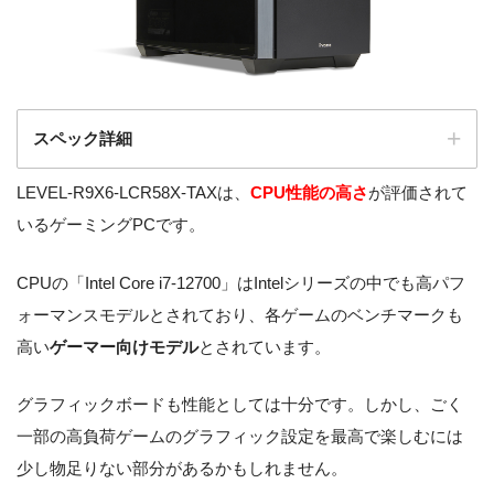
スペック詳細
LEVEL-R9X6-LCR58X-TAXは、
CPU性能の高さ
が評価されて
LEVEL-R66P-LC127-UAX-R
製品名
いるゲーミングPCです。
EIGNITE [RGB Build]
CPUの「Intel Core i7-12700」はIntelシリーズの中でも高パフ
OS
Windows 10 Home 64ビット
ォーマンスモデルとされており、各ゲームのベンチマークも
CPU
Intel Core i7-12700
高い
ゲーマー向けモデル
とされています。
NVIDIA GeForce RTX 3070
GPU
グラフィックボードも性能としては十分です。しかし、ごく
8GB GDDR6
一部の高負荷ゲームのグラフィック設定を最高で楽しむには
インテル Z690 チップセット
マザーボード
少し物足りない部分があるかもしれません。
マザーボード