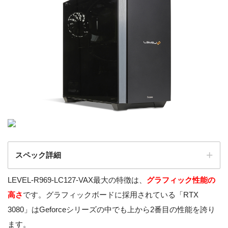
スペック詳細
LEVEL-R969-LC127-VAX最大の特徴は、
グラフィック性能の
LEVEL-R969-LC127-VAX [W
製品名
高さ
です。グラフィックボードに採用されている「RTX
indows 10 Home]
3080」はGeforceシリーズの中でも上から2番目の性能を誇り
OS
Windows 10 Home 64ビット
ます。