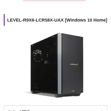
購入するメリット
ラフィック性能
ハイエンドであるからこそ
購入するデメリット
LEVEL-R9X6-LCR58X-UAX [Windows 10 Home]
価格は高め
価格
290,980 円(税込)