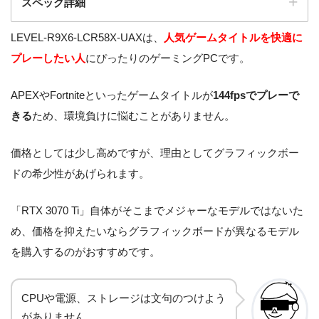
スペック詳細
LEVEL-R9X6-LCR58X-UAXは、
人気ゲームタイトルを快適に
LEVEL-R9X6-LCR58X-UAX
製品名
プレーしたい人
にぴったりのゲーミングPCです。
[Windows 10 Home]
APEXやFortniteといったゲームタイトルが
144fpsでプレーで
OS
Windows 10 Home 64ビット
きる
ため、環境負けに悩むことがありません。
CPU
AMD Ryzen 7 5800X
価格としては少し高めですが、理由としてグラフィックボー
NVIDIA GeForce RTX 3070
GPU
ドの希少性があげられます。
Ti 8GB GDDR6X
AMD X570 チップセットマ
「RTX 3070 Ti」自体がそこまでメジャーなモデルではないた
マザーボード
ザーボード
め、価格を抑えたいならグラフィックボードが異なるモデル
を購入するのがおすすめです。
メモリ
16GB
SSD
1TB NVMe SSD
CPUや電源、ストレージは文句のつけよう
HDD
なし
がありません。