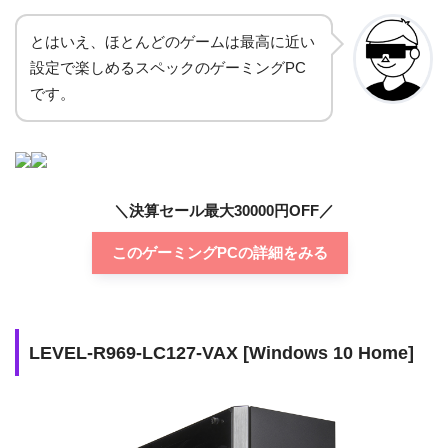
メモリ
16GB
とはいえ、ほとんどのゲームは最高に近い
設定で楽しめるスペックのゲーミングPC
SSD
1TB NVMe SSD
です。
HDD
なし
800W ATX電源 80PLUS TIT
電源
ANIUM
＼決算セール最大30000円OFF／
光学ドライブ
なし
このゲーミングPCの詳細をみる
購入するメリット
CPU性能が高く処理が速い
最高グラフィック設定を目
購入するデメリット
指すには向かない
LEVEL-R969-LC127-VAX [Windows 10 Home]
価格
298,980円(税込)
公式サイト
公式サイトを見る