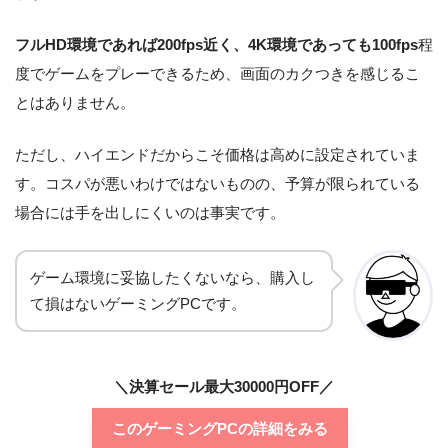
CPU
Intel Core i7-12700
フルHD環境であれば200fps近く、4K環境であっても100fps
程
NVIDIA GeForce RTX 3080
度でゲームをプレーできるため、画面のカクつきを感じるこ
GPU
10GB GDDR6X
とはありません。
Intel Z690 チップセットマザ
マザーボード
ただし、ハイエンドだからこそ価格は高めに設定されていま
ーボード
す。コスパが悪いわけではないものの、予算が限られている
メモリ
16GB
場合には手を出しにくいのは事実です。
SSD
1TB NVMe SSD
ゲーム環境に妥協したくないなら、購入し
HDD
なし
て損はないゲーミングPCです。
800W ATX電源 80PLUS TIT
電源
ANIUM
＼決算セール最大30000円OFF／
光学ドライブ
なし
このゲーミングPCの詳細をみる
4K解像度にも対応できるグ