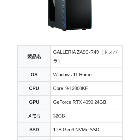
GALLERIA ZA9C-R49（ドスパ
製品名
ラ）
OS
Windows 11 Home
CPU
Core i9-13900KF
GPU
GeForce RTX 4090 24GB
メモリ
32GB
SSD
1TB Gen4 NVMe SSD