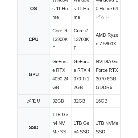
OS
s 11 Ho
s 11 Ho
0 Home 64
me
me
ビット
Core i9-
Core i7-
AMD Ryze
CPU
13900K
13700K
n 7 5800X
F
F
GeForc
GeForc
NVIDIA Ge
e RTX
e RTX 4
Force RTX
GPU
4090 24
070 Ti 1
3070 8GB
GB
2GB
GDDR6
メモリ
32GB
32GB
16GB
1TB Ge
n4 NV
1TB Ge
1TB NVMe
SSD
Me SS
n4 SSD
SSD