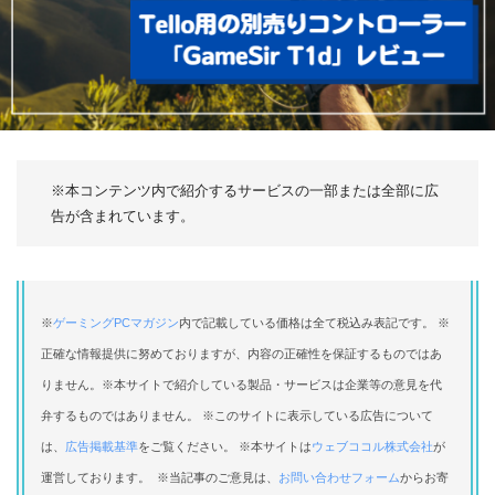
※本コンテンツ内で紹介するサービスの一部または全部に広
告が含まれています。
※
ゲーミングPCマガジン
内で記載している価格は全て税込み表記です。 ※
正確な情報提供に努めておりますが、内容の正確性を保証するものではあ
りません。※本サイトで紹介している製品・サービスは企業等の意見を代
弁するものではありません。 ※このサイトに表示している広告について
は、
広告掲載基準
をご覧ください。 ※本サイトは
ウェブココル株式会社
が
運営しております。 ※当記事のご意見は、
お問い合わせフォーム
からお寄