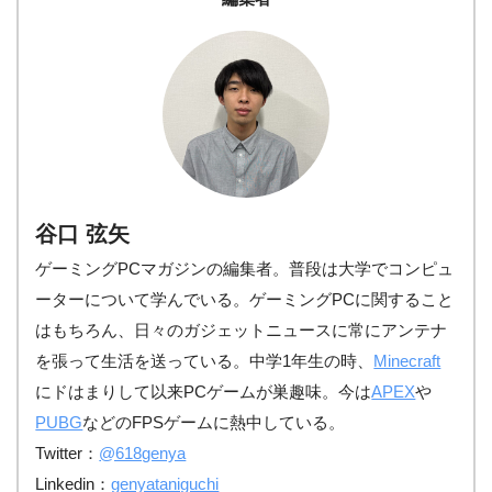
谷口 弦矢
ゲーミングPCマガジンの編集者。普段は大学でコンピュ
ーターについて学んでいる。ゲーミングPCに関すること
はもちろん、日々のガジェットニュースに常にアンテナ
を張って生活を送っている。中学1年生の時、
Minecraft
にドはまりして以来PCゲームが巣趣味。今は
APEX
や
PUBG
などのFPSゲームに熱中している。
Twitter：
@618genya
Linkedin：
genyataniguchi