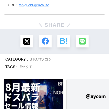
URL：
taniguchi-genya.life
SHARE
CATEGORY :
BTOパソコン
TAGS :
ツクモ