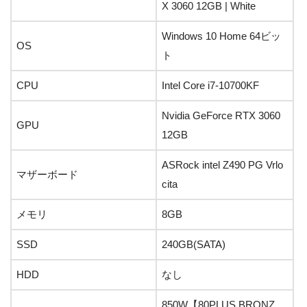
X 3060 12GB | White
Windows 10 Home 64ビッ
OS
ト
CPU
Intel Core i7-10700KF
Nvidia GeForce RTX 3060
GPU
12GB
ASRock intel Z490 PG Vrlo
マザーボード
cita
メモリ
8GB
SSD
240GB(SATA)
HDD
なし
850W【80PLUS BRONZ