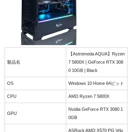
【Astromeda AQUA】Ryzen
製品名
7 5800X | GeForce RTX 308
0 10GB | Black
OS
Windows 10 Home 64ビット
CPU
AMD Ryzen 7 5800X
Nvidia GeForce RTX 3080 1
GPU
0GB
ASRock AMD X570 PG Vrlo