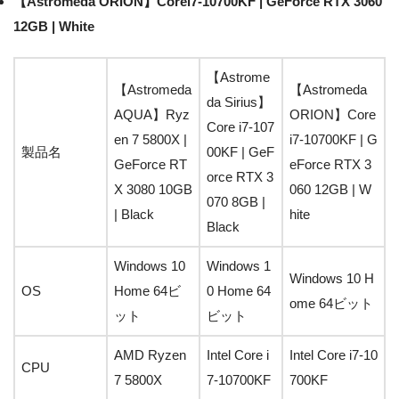
【Astromeda ORION】Corei7-10700KF | GeForce RTX 3060
12GB | White
【Astrome
【Astromeda
【Astromeda
da Sirius】
AQUA】Ryz
ORION】Core
Core i7-107
en 7 5800X |
i7-10700KF | G
製品名
00KF | GeF
GeForce RT
eForce RTX 3
orce RTX 3
X 3080 10GB
060 12GB | W
070 8GB |
| Black
hite
Black
Windows 10
Windows 1
Windows 10 H
OS
Home 64ビ
0 Home 64
ome 64ビット
ット
ビット
AMD Ryzen
Intel Core i
Intel Core i7-10
CPU
7 5800X
7-10700KF
700KF