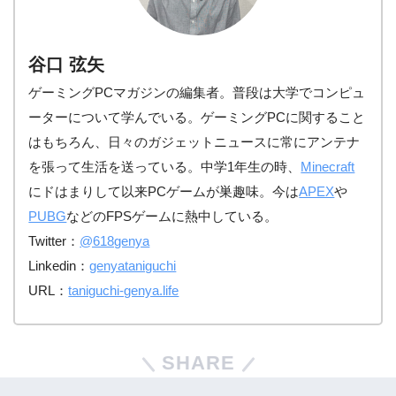
谷口 弦矢
ゲーミングPCマガジンの編集者。普段は大学でコンピュ
ーターについて学んでいる。ゲーミングPCに関すること
はもちろん、日々のガジェットニュースに常にアンテナ
を張って生活を送っている。中学1年生の時、
Minecraft
にドはまりして以来PCゲームが巣趣味。今は
APEX
や
PUBG
などのFPSゲームに熱中している。
Twitter：
@618genya
Linkedin：
genyataniguchi
URL：
taniguchi-genya.life
SHARE