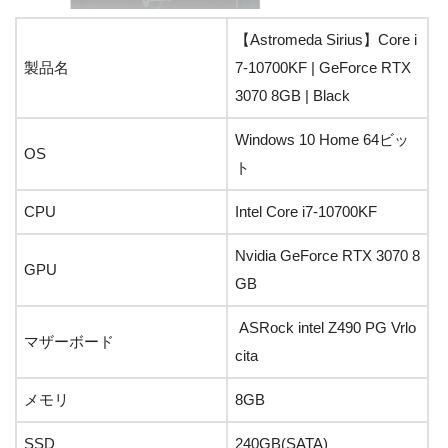
【Astromeda Sirius】Core i
製品名
7-10700KF | GeForce RTX
3070 8GB | Black
Windows 10 Home 64ビッ
OS
ト
CPU
Intel Core i7-10700KF
Nvidia GeForce RTX 3070 8
GPU
GB
ASRock intel Z490 PG Vrlo
マザーボード
cita
メモリ
8GB
SSD
240GB(SATA)