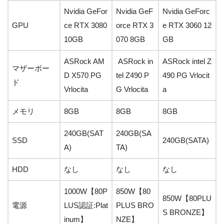
Nvidia GeFor
Nvidia GeF
Nvidia GeForc
GPU
ce RTX 3080
orce RTX 3
e RTX 3060 12
10GB
070 8GB
GB
ASRock AM
ASRock in
ASRock intel Z
マザーボー
D X570 PG
tel Z490 P
490 PG Vrlocit
ド
Vrlocita
G Vrlocita
a
メモリ
8GB
8GB
8GB
240GB(SAT
240GB(SA
SSD
240GB(SATA)
A)
TA)
HDD
なし
なし
なし
1000W【80P
850W【80
850W【80PLU
電源
LUS認証:Plat
PLUS BRO
S BRONZE】
inum】
NZE】