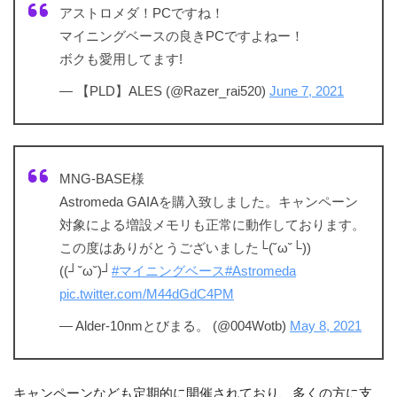
アストロメダ！PCですね！
マイニングベースの良きPCですよねー！
ボクも愛用してます!
— 【PLD】ALES (@Razer_rai520)
June 7, 2021
MNG-BASE様
Astromeda GAIAを購入致しました。キャンペーン
対象による増設メモリも正常に動作しております。
この度はありがとうございました└(˘ω˘└))
((┘˘ω˘)┘
#マイニングベース
#Astromeda
pic.twitter.com/M44dGdC4PM
— Alder-10nmとびまる。 (@004Wotb)
May 8, 2021
キャンペーンなども定期的に開催されており、多くの方に支