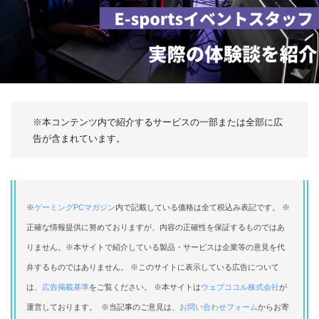
※本コンテンツ内で紹介するサービスの一部または全部に広
告が含まれています。
※
ゲーミングPCマガジン
内で記載している価格は全て税込み表記です。 ※
正確な情報提供に努めておりますが、内容の正確性を保証するものではあ
りません。※本サイトで紹介している製品・サービスは企業等の意見を代
弁するものではありません。 ※このサイトに表示している広告について
は、
広告掲載基準
をご覧ください。 ※本サイトは
ウェブココル株式会社
が
運営しております。 ※当記事のご意見は、
お問い合わせフォーム
からお寄