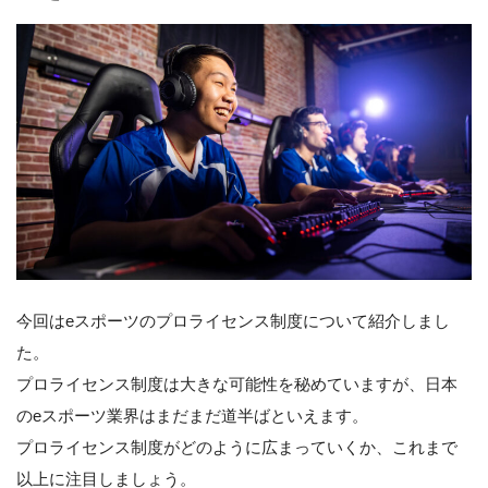
今回はeスポーツのプロライセンス制度について紹介しまし
た。
プロライセンス制度は大きな可能性を秘めていますが、日本
のeスポーツ業界はまだまだ道半ばといえます。
プロライセンス制度がどのように広まっていくか、これまで
以上に注目しましょう。