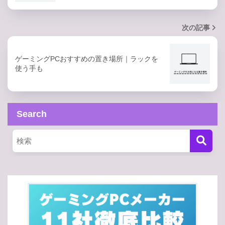
次の記事
ゲーミングPCおすすめの置き場所｜ラックを
使う手も
Search