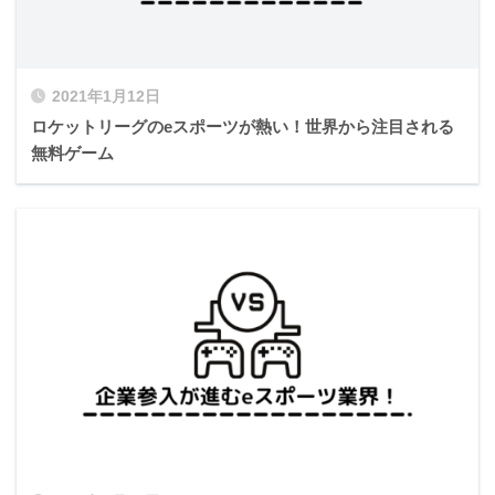
2021年1月12日
ロケットリーグのeスポーツが熱い！世界から注目される
無料ゲーム