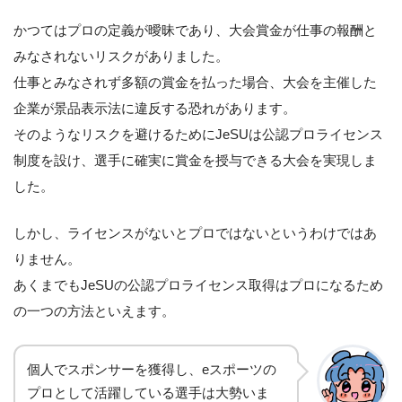
かつてはプロの定義が曖昧であり、大会賞金が仕事の報酬と
みなされないリスクがありました。
仕事とみなされず多額の賞金を払った場合、大会を主催した
企業が景品表示法に違反する恐れがあります。
そのようなリスクを避けるためにJeSUは公認プロライセンス
制度を設け、選手に確実に賞金を授与できる大会を実現しま
した。
しかし、ライセンスがないとプロではないというわけではあ
りません。
あくまでもJeSUの公認プロライセンス取得はプロになるため
の一つの方法といえます。
個人でスポンサーを獲得し、eスポーツの
プロとして活躍している選手は大勢いま