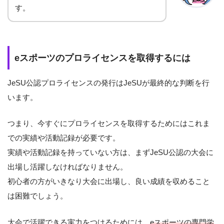
す。
eスポーツのプロライセンスを取得するには
JeSU公認プロライセンスの発行はJeSUが最終的な判断を行
います。
つまり、今すぐにプロライセンスを取得するためにはこれま
での実績や活動記録が必要です。
実績や活動記録を持っていない方は、まずJeSU公認の大会に
出場し活躍しなければなりません。
初心者の方がいきなり大会に出場し、良い成績を収めること
は困難でしょう。
大会で活躍できる実力をつけるためには、
eスポーツの専門学