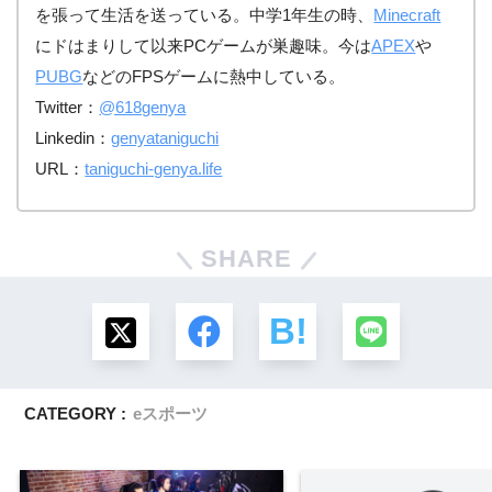
を張って生活を送っている。中学1年生の時、
Minecraft
にドはまりして以来PCゲームが巣趣味。今は
APEX
や
PUBG
などのFPSゲームに熱中している。
Twitter：
@618genya
Linkedin：
genyataniguchi
URL：
taniguchi-genya.life
SHARE
CATEGORY :
eスポーツ