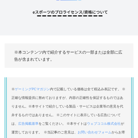
※本コンテンツ内で紹介するサービスの一部または全部に広
告が含まれています。
※
ゲーミングPCマガジン
内で記載している価格は全て税込み表記です。 ※
正確な情報提供に努めておりますが、内容の正確性を保証するものではあ
りません。※本サイトで紹介している製品・サービスは企業等の意見を代
弁するものではありません。 ※このサイトに表示している広告について
は、
広告掲載基準
をご覧ください。 ※本サイトは
ウェブココル株式会社
が
運営しております。 ※当記事のご意見は、
お問い合わせフォーム
からお寄