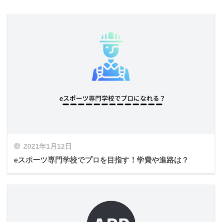
2021年1月12日
eスポーツ専門学校でプロを目指す！学費や進路は？