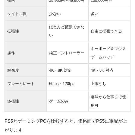
価格
39,980円～49,980円
200,000円～
タイトル数
少ない
多い
ほとんど拡張できな
拡張性
自由に拡張できる
い
キーボード＆マウス
操作
純正コントローラー
ゲームパッド
解像度
4K・8K 対応
4K・8K 対応
フレームレート
60fps・120fps
上限なし
趣味から仕事まで使
多様性
ゲームのみ
用可
PS5とゲーミングPCを比較すると、価格面でPS5に軍配が上
がります。