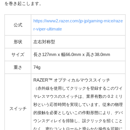
を巻き起こします。
https://www2.razer.com/jp-jp/gaming-mice/raze
公式
r-viper-ultimate
形状
左右対称型
サイズ
長さ127mm x 幅66.0mm x 高さ38.0mm
重さ
74g
RAZER™ オプティカルマウススイッチ
（赤外線を使用してクリックを登録するこのワイ
ヤレスマウスのスイッチは、業界有数の 0.2 ミリ
秒という応答時間を実現しています。従来の物理
スイッチ
的接触を必要としないこの作動形態により、デバ
ウンスディレイを排除し、誤クリックを招くこと
なく、密なコントロールと滑らかな操作を可能に