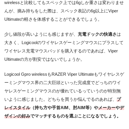
wirelessと比較してもスペック上では6gしか重さは変わりませ
んが、摘み持ちをした際は、スペック表記の6g以上にViper
Ultimateの軽さを体感することができるでしょう。
少し値段が高いようにも感じますが、
充電ドックの快適さ
は
大きく、Logicoolのワイヤレスゲーミングマウスにプラスして
ワイヤレス充電マウスパッドを購入するのであれば、Viper
Ultimateの方が割安ではないでしょうか。
Logicool Gpro wirelessもRAZER Viper Ultimateもワイヤレスゲ
ーミングマウス界の二大巨頭といった完成度でどっちのワイ
ヤレスゲーミングマウスのが優れているっていうのが特別無
いように感じました。どちらを買うか悩んでるのあれば、
プ
レイスタイル
（持ち方や手首AIM、肘AIM等）や
メーカー
や
デ
ザインの好み
でマッチするものを選ぶことになるでしょう。