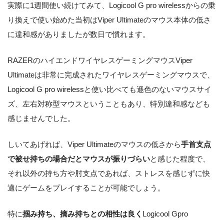
実際に1週間使い続けてみて、Logicool G pro wirelessからの乗
り換えで使い始めた当初はViper Ultimateのマウス本体の低さ
に違和感がありましたが数日で慣れます。
RAZERのハイエンドワイヤレスゲーミングマウスViper
Ultimateは非常に完成されたワイヤレスゲーミングマウスで、
Logicool G pro wirelessと使い比べても遜色のないマウスサイ
ズ、左右対称型マウスということもあり、特別違和感なども
感じませんでした。
しいてあげれば、Viper Ultimateのマウスの低さから
手首支点
で被せ持ちの場合だとマウスが振りづらい
と感じた程度で、
それ以外の持ち方や肘支点であれば、ストレスを感じずに快
適にゲームをプレイすることが可能でしょう。
特に
掴み持ち、摘み持ちとの相性は良く
Logicool Gpro