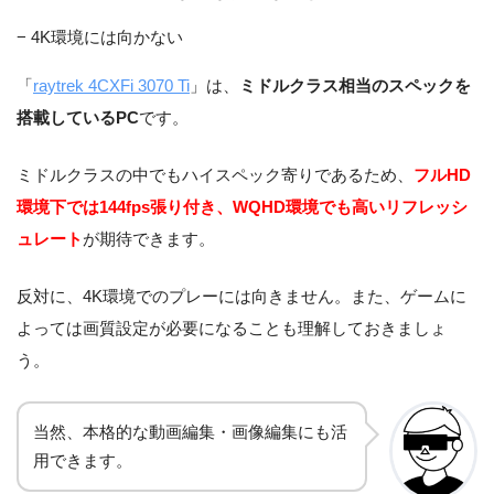
電源
LD
− 4K環境には向かない
DVDスーパーマルチドライ
光学ドライブ
「
raytrek 4CXFi 3070 Ti
」は、
ミドルクラス相当のスペックを
ブ
搭載しているPC
です。
非搭載
無線LAN
ミドルクラスの中でもハイスペック寄りであるため、
フルHD
環境下では144fps張り付き、WQHD環境でも高いリフレッシ
ュレート
が期待できます。
反対に、4K環境でのプレーには向きません。また、ゲームに
よっては画質設定が必要になることも理解しておきましょ
う。
当然、本格的な動画編集・画像編集にも活
用できます。