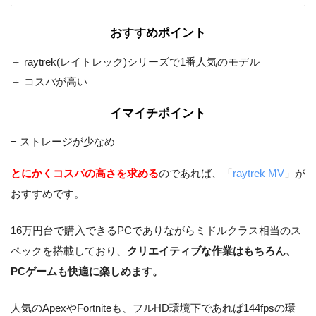
おすすめポイント
Windows 11 Home 64ビット
OS
＋ raytrek(レイトレック)シリーズで1番人気のモデル
Intel H670 チップセット ATX
マザーボード
マザーボード
＋ コスパが高い
650W 静音電源 80PLUS BR
イマイチポイント
電源
ONZE
− ストレージが少なめ
DVDスーパーマルチドライ
光学ドライブ
とにかくコスパの高さを求める
のであれば、「
raytrek MV
」が
ブ
おすすめです。
非搭載
無線LAN
16万円台で購入できるPCでありながらミドルクラス相当のス
ペックを搭載しており、
クリエイティブな作業はもちろん、
PCゲームも快適に楽しめます。
人気のApexやFortniteも、フルHD環境下であれば144fpsの環