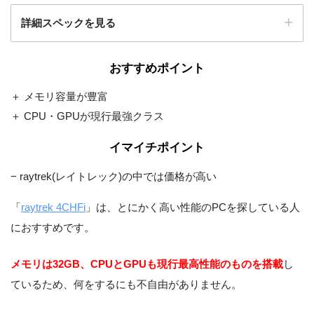
詳細スペックを見る
おすすめポイント
Windows 11 Home 64ビット
OS
＋ メモリ容量が豊富
Intel Z690 チップセット ATX
マザーボード
マザーボード
＋ CPU・GPUが現行最強クラス
750W 静音電源 80PLUS GO
イマイチポイント
電源
LD
− raytrek(レイトレック)の中では価格が高い
DVDスーパーマルチドライ
光学ドライブ
「
raytrek 4CHFi
」は、とにかく高い性能のPCを探している人
ブ
におすすめです。
非搭載
無線LAN
メモリは32GB、CPUとGPUも現行最高性能のものを搭載
し
ているため、何をするにも不自由がありません。