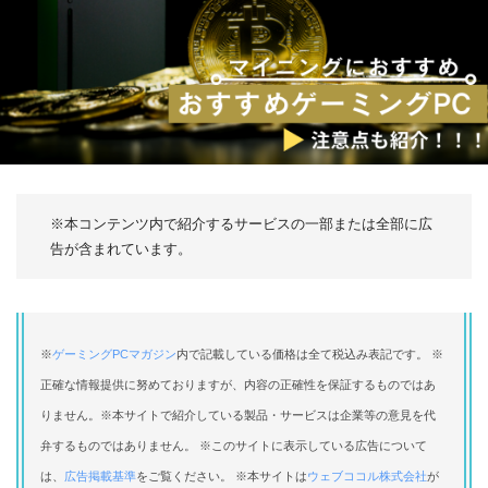
※本コンテンツ内で紹介するサービスの一部または全部に広
告が含まれています。
※
ゲーミングPCマガジン
内で記載している価格は全て税込み表記です。 ※
正確な情報提供に努めておりますが、内容の正確性を保証するものではあ
りません。※本サイトで紹介している製品・サービスは企業等の意見を代
弁するものではありません。 ※このサイトに表示している広告について
は、
広告掲載基準
をご覧ください。 ※本サイトは
ウェブココル株式会社
が