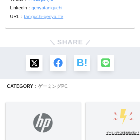
Linkedin：
genyataniguchi
URL：
taniguchi-genya.life
SHARE
CATEGORY :
ゲーミングPC