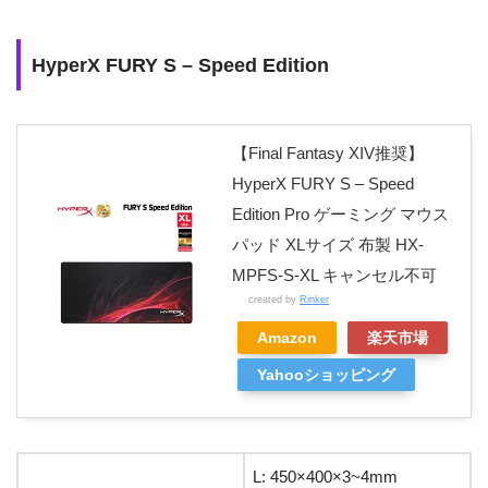
45×約4
止
Amazonベ
機能性に優れて
0×約0.2
め
HyperX FURY S – Speed Edition
ーシック
いる・ゲーム用
㎝
や
ブラ
マウスパッ
マウスパッドの
ミニ: 約
布
す
ック
ド ゲーム
中でも価格がか
25×約2
さ
【Final Fantasy XIV推奨】
用
なり安い
1×約0.2
重
HyperX FURY S – Speed
㎝
視
Edition Pro ゲーミング マウス
拡張サ
パッド XLサイズ 布製 HX-
イズ 約
MPFS-S-XL キャンセル不可
90×約4
created by
Rinker
3×約0.3
㎝
Amazon
楽天市場
Yahooショッピング
L: 450×400×3~4mm