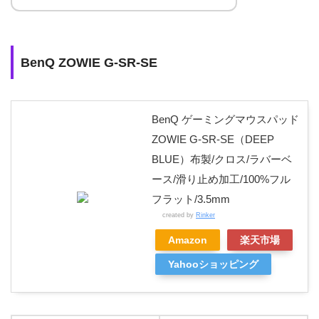
価格と性能のバ
め
SteelSeries
ランスが取れて
や
450×40
ブラ
QcK HEAV
いる・表面の摩
布
す
BenQ ZOWIE G-SR-SE
0×6mm
ック
Y
擦を最小限に抑
さ
えている
重
視
BenQ ゲーミングマウスパッド
ZOWIE G-SR-SE（DEEP
ポ
滑
安定した動作が
リ
BLUE）布製/クロス/ラバーベ
り
可能なため、繊
プ
ース/滑り止め加工/100%フル
Logicool G
340×28
や
ブラ
細な動きが必要
ロ
フラット/3.5mm
440
0×3mm
さ
ック
なハイセンシの
ピ
created by
Rinker
重
方に最適
レ
Amazon
楽天市場
視
ン
Yahooショッピング
滑
り
摩擦率がとても
や