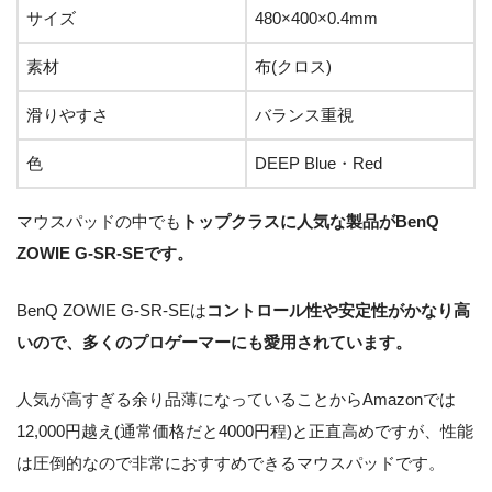
32×42×
樹
ブラ
サイズ
480×400×0.4mm
Razer Acari
低い・サイズ感
す
0.2㎝
脂
ック
が丁度良い
さ
素材
布(クロス)
重
視
滑りやすさ
バランス重視
滑
色
DEEP Blue・Red
精度と速度に優
り
ブラ
れている・ガラ
ガ
や
ッ
マウスパッドの中でも
トップクラスに人気な製品がBenQ
SkyPAD Gl
450×37
ス加工により耐
ラ
す
ク・
ZOWIE G-SR-SEです。
ass
0×6mm
久性が非常に高
ス
さ
ホワ
い
重
イト
BenQ ZOWIE G-SR-SEは
コントロール性や安定性がかなり高
視
いので、多くのプロゲーマーにも愛用されています。
標準:約
人気が高すぎる余り品薄になっていることからAmazonでは
31.5×約
12,000円越え(通常価格だと4000円程)と正直高めですが、性能
27×約0.
2㎝
は圧倒的なので非常におすすめできるマウスパッドです。
XXL: 約