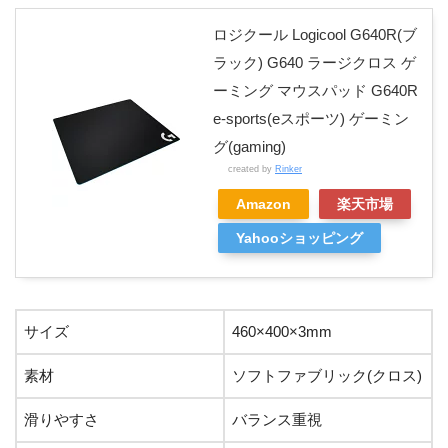
さ
ロジクール Logicool G640R(ブ
ラック) G640 ラージクロス ゲ
ソ
ーミング マウスパッド G640R
フ
ト
e-sports(eスポーツ) ゲーミン
フ
バ
グ(gaming)
日本でも多くの
ァ
ラ
created by
Rinker
Logicool G
選手が愛用して
460×40
ブ
ン
ブラ
Amazon
楽天市場
640r
いる・安定感が
0×3mm
リ
ス
ック
Yahooショッピング
とても高い
ッ
重
ク
視
(ク
ロ
サイズ
460×400×3mm
ス)
素材
ソフトファブリック(クロス)
マウスパッドの
バ
DE
滑りやすさ
バランス重視
中でもトップク
布
ラ
BenQ ZOW
480×40
EP
ラスに人気・コ
(ク
ン