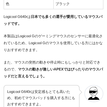
IE G-SR-S
0×0.4m
Blu
色
ブラック
ントロール性や
ロ
ス
E
m
e・
安定性がかなり
ス)
重
Red
Logicool G640rは
日本でも多くの選手が愛用しているマウスパ
高い
視
ッドです。
L: 450×
400×3~
本製品はLogicool Gのゲーミングマウスのセンサーに最適化さ
4mm
れているため、Logicool Gのマウスを使用している方にはかな
止
M: 360×
りおすすめできます。
め
快適性と安定性
300×3~
HyperX FU
や
に優れている・
4mm
また、マウスの突然の動きや停止時にもしっかりと対応でき
RY S – Spe
布
す
Red
サイズが4種類
S: 290×
ed Edition
さ
るので、
マウスの動きが激しいAPEXではぴったりのマウスパ
と豊富
240×3~
重
ッドだと言えるでしょう。
4mm
視
XL: 900
×400×3
Logicool G640rは安定感もとても高いた
~4mm
め、初めてマウスパッドを購入する方にも
おすすめできますよ。
止