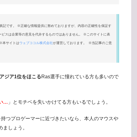
表記です。 ※正確な情報提供に努めておりますが、内容の正確性を保証す
ービスは企業等の意見を代弁するものではありません。 ※このサイトに表
※本サイトは
ウェブココル株式会社
が運営しております。 ※当記事のご意
dsでアジア1位をほこる
Ras選手に憧れている方も多いので
い…
」とモチベを失いかけてる方もいるでしょう。
Mを持つプロゲーマーに近づきたいなら、本人のマウスや
めましょう。