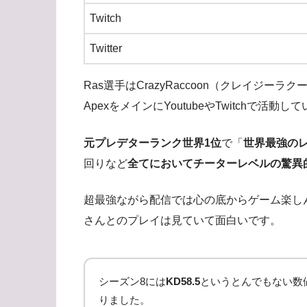
Twitch
Twitter
Ras選手はCrazyRaccoon（クレイジ
ApexをメインにYoutubeやTwitchで活動し
元プレデターランク世界1位
で「
世界最強の
回りなど
全てにおいてチーターレベルの驚異
超最強ながら配信では心の底からゲーム楽し
さんとのプレイは見ていて面白いです。
シーズン8には
KD58.5
というとんでもない数値を
りました。