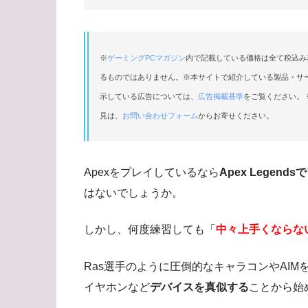
※
ゲーミングPCマガジン
内で記載している価格は全て税込み
るものではありません。※本サイトで紹介している製品・サ
示している広告については、
広告掲載基準
をご覧ください。 
見は、
お問い合わせフォーム
からお寄せください。
Apexをプレイしているなら
Apex Legen
はないでしょうか。
しかし、何度練習しても「
中々上手くならな
Ras選手のように圧倒的なキャラコンやAI
イヤホンなど
デバイスを真似する
ことから始