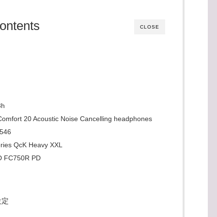
ontents
CLOSE
3h
 20 Acoustic Noise Cancelling headphones
546
 QcK Heavy XXL
C750R PD
？
設定