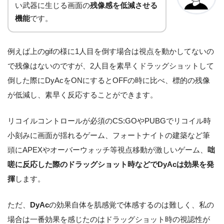
い武器に生じる画面の
残像感を低減させる
機能
です。
例えば上のgifの様に1人目を倒す場合は視点を動かしてないの
で残像はないのですが、2人目を素早くドラッグショットして
倒した際にDyAcをONにするとOFFの時に比べ、標的の残像
が低減し、素早く反応することができます。
リコイルコントロールが必須のCS:GOやPUBGでリコイル時
小刻みに画面が揺れるゲーム、フォートナイトの建築など筆
頭にAPEXやオーバーウォッチ等視点移動が激しいゲーム、
咄
嗟に反応した際のドラッグショット時などでDyAcは効果を発
揮
します。
ただ、
DyAc
の効果自体を肌感覚で体感するのは難しく、私の
場合は一番効果を感じたのはドラッグショット時の視認性が