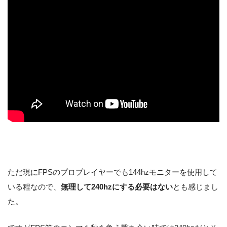
ただ現にFPSのプロプレイヤーでも144hzモニターを使用して
いる程なので、
無理して240hzにする必要はない
とも感じまし
た。