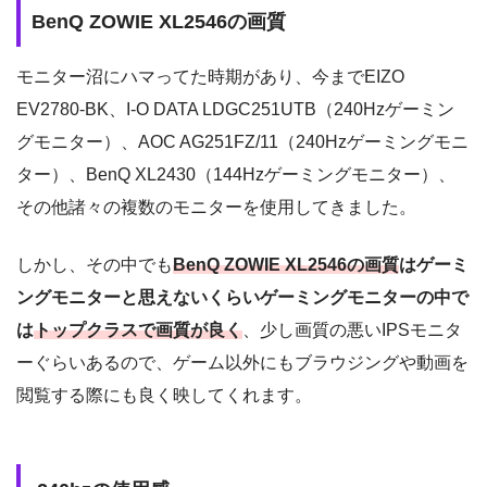
BenQ ZOWIE XL2546の画質
モニター沼にハマってた時期があり、今まで
EIZO
EV2780-BK
、
I-O DATA LDGC251UTB
（
240Hz
ゲーミン
グモニター）、
AOC AG251FZ/11
（
240Hz
ゲーミングモニ
ター）、
BenQ XL2430
（
144Hz
ゲーミングモニター）、
その他諸々の複数のモニターを使用してきました。
しかし、その中でも
BenQ ZOWIE XL2546
の画質
はゲーミ
ングモニターと思えないくらいゲーミングモニターの中で
は
トップクラスで画質が良く
、少し画質の悪い
IPS
モニタ
ーぐらいあるので、ゲーム以外にもブラウジングや動画を
閲覧する際にも良く映してくれます。