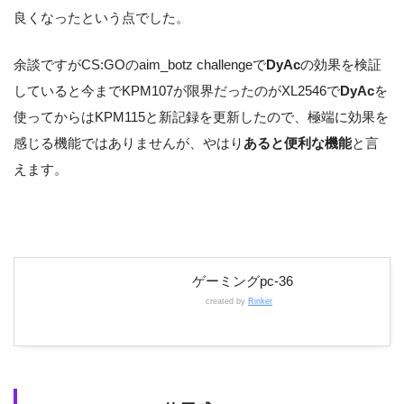
良くなったという点でした。
余談ですがCS:GOのaim_botz challengeで
DyAc
の効果を検証
していると今までKPM107が限界だったのがXL2546で
DyAc
を
使ってからはKPM115と新記録を更新したので、極端に効果を
感じる機能ではありませんが、やはり
あると便利な機能
と言
えます。
ゲーミングpc-36
created by
Rinker