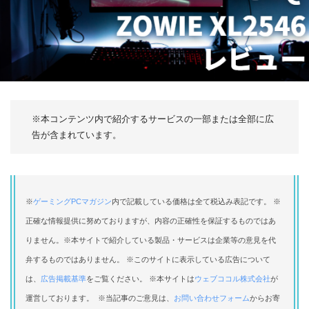
※本コンテンツ内で紹介するサービスの一部または全部に広
告が含まれています。
※
ゲーミングPCマガジン
内で記載している価格は全て税込み表記です。 ※
正確な情報提供に努めておりますが、内容の正確性を保証するものではあ
りません。※本サイトで紹介している製品・サービスは企業等の意見を代
弁するものではありません。 ※このサイトに表示している広告について
は、
広告掲載基準
をご覧ください。 ※本サイトは
ウェブココル株式会社
が
運営しております。 ※当記事のご意見は、
お問い合わせフォーム
からお寄