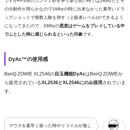
ですがFPS等のコンマ１秒を争う撃ち合い時では240hzだとそ
の分動作が滑らかなので144hzの時に出来なかった素早いドラ
ッグショットで複数人敵を倒す（上級者レベル)ができるよう
になってきたので、240hzの
恩恵はゲームをプレイしている中
でふとした時に感じられるといった印象
です。
DyAc™の使用感
BenQ ZOWIE XL2546
の
目玉機能
DyAc
は
BenQ ZOWIE
か
ら販売されている
XL2536
と
XL2546
に
のみ採用
されていま
す。
マウスを素早く振った時やリコイルが激し