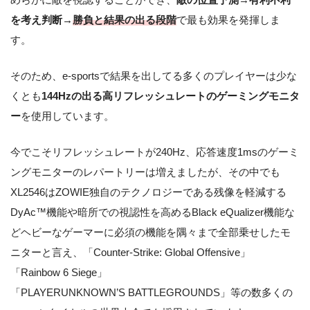
を考え判断→
勝負と結果の出る段階
で最も効果を発揮しま
す。
そのため、e-sportsで結果を出してる多くのプレイヤーは少な
くとも
144Hzの出る高リフレッシュレートのゲーミングモニタ
ー
を使用しています。
今でこそリフレッシュレートが240Hz、応答速度1msのゲーミ
ングモニターのレパートリーは増えましたが、その中でも
XL2546はZOWIE独自のテクノロジーである残像を軽減する
DyAc™機能や暗所での視認性を高めるBlack eQualizer機能な
どヘビーなゲーマーに必須の機能を隅々まで全部乗せしたモ
ニターと言え、「Counter-Strike: Global Offensive」
「Rainbow 6 Siege」
「PLAYERUNKNOWN’S BATTLEGROUNDS」等の数多くの